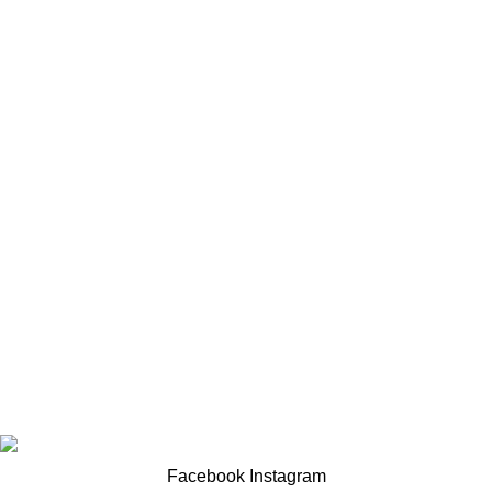
Furniture
A lacus bibendum pulvinar
Home
DELIVERY
Despre Noi
Contact us
Politica de confidențialitate
Politica de utilizare cookie
HavenSea Costinest - Hotel & Restaurant
HavenSea
All
Rights Reserved
2026
Copyright
.
Facebook
Instagram